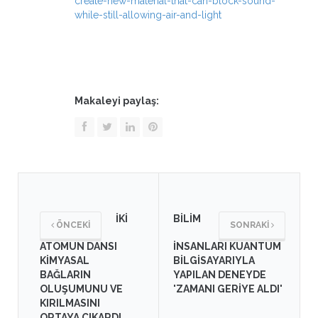
create-new-material-that-can-block-sound-
while-still-allowing-air-and-light
Makaleyi paylaş:
İKİ
BİLİM
ÖNCEKİ
SONRAKİ
ATOMUN DANSI
İNSANLARI KUANTUM
KİMYASAL
BİLGİSAYARIYLA
BAĞLARIN
YAPILAN DENEYDE
OLUŞUMUNU VE
'ZAMANI GERİYE ALDI'
KIRILMASINI
ORTAYA ÇIKARDI