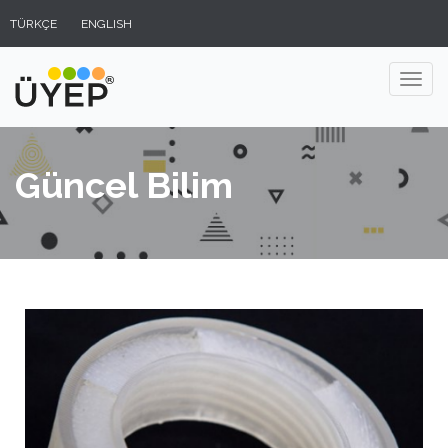
TÜRKÇE
ENGLISH
Güncel Bilim