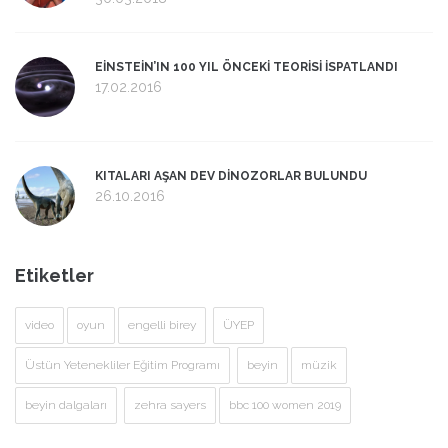
EİNSTEİN’IN 100 YIL ÖNCEKİ TEORİSİ İSPATLANDI
17.02.2016
KITALARI AŞAN DEV DİNOZORLAR BULUNDU
26.10.2016
Etiketler
video
oyun
engelli birey
ÜYEP
Üstün Yetenekliler Eğitim Programı
beyin
müzik
beyin dalgaları
zehra sayers
bbc 100 women 2019