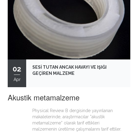
02
SESİ TUTAN ANCAK HAVAYI VE IŞIĞI
GEÇİREN MALZEME
Apr
Akustik metamalzeme
Physical Review B dergisinde yayınlanan
makalelerinde, araştırmacılar ”akustik
metamalzeme” olarak tarif ettikleri
malzemenin üretilme çalışmalarını tarif ettiler.